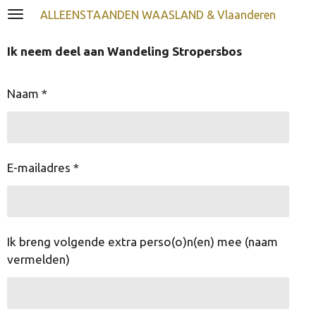
Ga
ALLEENSTAANDEN WAASLAND & Vlaanderen
direct
naar
Ik neem deel aan Wandeling Stropersbos
de
hoofdinhoud
Naam *
E-mailadres *
Ik breng volgende extra perso(o)n(en) mee (naam
vermelden)