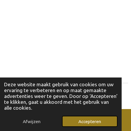
Deze website maakt gebruik van cookies om uw
ervaring te verbeteren en op maat gemaakte
© 2025 - 2026 Alleenstaanden Waasland
advertenties weer te geven. Door op ‘Accepteren’
Powered by
JouwWeb
te klikken, gaat u akkoord met het gebruik van
alle cookies.
Afwijzen
Accepteren
E-mailadres
Facebook
WhatsApp